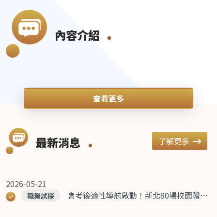
內容介紹
全國第一新北市職業試探暨體驗教
查看更多
育
讓孩子，認識全世界
最新消息
了解更多
全國最多，16所職探中心
2026-05-21
全國最完整，7大類全到齊
會考後適性導航啟動！新北80場校園體驗＋升學講座 助學生精準選志願
職業試探
全國多項首創，多元職探、數位職探、雙語職探、國際