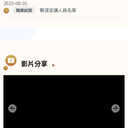
2025-08-01
職探等
職涯宣講人員名單
職業試探
全國第一，唯一榮獲日本Good design世界大獎肯定
在臺灣，國小(6-12歲)、國中(13-15歲)，其中15歲的
孩子面臨他人生的第一個最重要決定-選擇讀普通型高中
或技術型高中，而這個選擇往往決定他的人生，但在我
國的文化背景下，大多數的家長學生採用學生的學業成
影片分享
績決定他的去向，成績好的去普通型高中，成績差的去
技術型高中，然而許多高中、大學甚至畢業的青少年，
對人生的方向仍舊迷茫，在社會中載浮載沉。
因此本市「職業試探暨體驗教育」，為讓孩子從小對
工作世界有所認識，針對10至15歲的孩子，以1個精神
為目標，從環境、課程及自我3個層面出發，設計包含
上一則
下一
課程架構、數位科技、國際雙語、新興產業以及跨界跨
域5個策略，讓新北市的孩子都能有職探教育的機會，