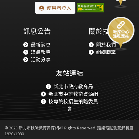
使用者登入
訊息公告
關於技職
最新消息
關於我們
媒體報導
組織職掌
活動分享
友站連結
新北市職探教育係以開發和培育學生潛能，厚植國家人
力為宗旨，以「職業環境」、「職業內涵」、「職人精
新北市政府教育局
神」為發展主軸，透過認知與體驗方式，促發學生連結
新北市中等教育資源網
自我與工作世界為目的。我國的技職教育多半以高中職
技專院校招生策略委員
為主，較少從國小職業試探的層次輔導及啟發學生，但
會
學生在國小階段其實已開始建立對未來的想像和職業志
向的憧憬，且國小高年級學生的認知發展亦進入具體進
行邏輯運思的階段，因此，職業試探暨體驗教育，強調
© 2023 新北市技職教育資源網All Rights Reserved. 建議電腦瀏覽解析度
以興趣和技能為導向的教學設計，引導學生動手做的學
1920x1080