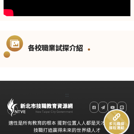
透過多元多樣的試探及體驗，並回歸自我省思認識，進
而找到興趣性向，擇定人生方向，整套設計讓孩子從小
扎根，搭配一貫化的人才培育，不僅落實生涯發展精
神，更從小培養業界頂尖人才。
一、1個目標：以適性發展為核心目標。
各校職業試探介紹
二、3個層面：打造職業環境、認識職業內涵、培養職
人精神。
三、5個策略：課程架構、數位科技、國際雙語、新興
產業以及跨界跨域等策略。
:::
適性是所有教育的根本 擺對位置人人都是天才 在新北用
技職打造贏得未來的世界級人才