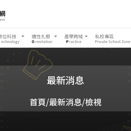
數位科技
適性扎根
產學跨域
私校專區
T
echnology
O
rientation
P
ractice
Private School Zone
最新消息
首頁
/最新消息/檢視