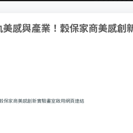
軌美感與產業！穀保家商美感創
穀保家商美感創新實驗畫室啟用網頁連結