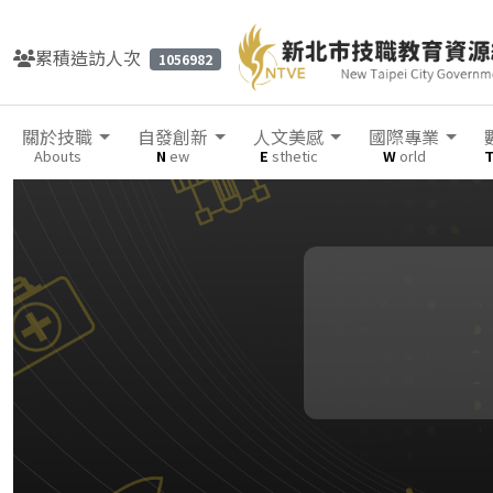
累積造訪人次
1056982
關於技職
自發創新
人文美感
國際專業
Abouts
N
ew
E
sthetic
W
orld