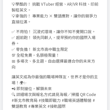
💡學酷的！ 挑戰 VTuber 經營、AR/VR 科技、印前
製程英文。
💡拿強的！ 專業能力 × 雙語應對，讓你的競爭力
直接拉滿。
✅ 不用怕！ 沉浸式環境，讓你不知不覺開口說。
✅ 超前跑！ 領先同齡人，提早預約你的國際入場
券。
✅ 零負擔！ 新北市高中職生限定
💯 全程免費，名額極限量！
📅 多場次、多主題，自由選擇最適合你的未來方
向
讓英文成為你最強的職場神隊友，世界才是你的主
場！🌍✨
📲 即刻搶位，解鎖未來
🔍 詳細場次與報名方式請見海報／掃描 QR Code
#新北市教育局 #技職即戰力 #職場英語體驗營 #
雙語教育 #專業英文 #接軌國際