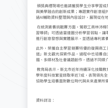
頒獎典禮現場也邀請獲獎學生分享學習成
與美學融合的創新成果；專題實作創意組
過AI輔助資料整理與內容設計，展現從在
在統測素養挑戰賽方面，鶯歌工商林沛樺同
習導師」可透過雷達圖分析學習弱點，讓
進行創意發想與實體展示，並透過專利素
此外，榮獲自主學習競賽特優的復興商工資
道」新北觀光探索作品，過程中也培養自
描、多媒材及社會議題創作，透過不同媒
教育局表示，新北市近年持續深化技職教育與
學年度科技繁星錄取率近7成，表現領先全
協助學生培養面對數位時代與未來產業所
資料詳洽：