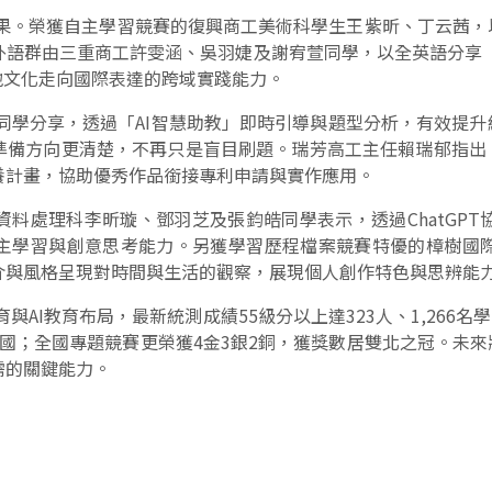
果。榮獲自主學習競賽的復興商工美術科學生王紫昕、丁云茜，以
外語群由三重商工許雯涵、吳羽婕及謝宥萱同學，以全英語分享「
地文化走向國際表達的跨域實踐能力。
學分享，透過「AI智慧助教」即時引導與題型分析，有效提升
準備方向更清楚，不再只是盲目刷題。瑞芳高工主任賴瑞郁指出，
養計畫，協助優秀作品銜接專利申請與實作應用。
料處理科李昕璇、鄧羽芝及張鈞皓同學表示，透過ChatGP
主學習與創意思考能力。另獲學習歷程檔案競賽特優的樟樹國
介與風格呈現對時間與生活的觀察，展現個人創作特色與思辨能
AI教育布局，最新統測成績55級分以上達323人、1,266名
國；全國專題競賽更榮獲4金3銀2銅，獲獎數居雙北之冠。未來
需的關鍵能力。