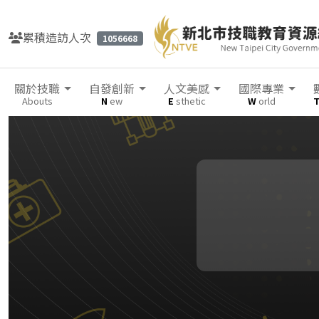
累積造訪人次
1056668
關於技職
自發創新
人文美感
國際專業
Abouts
N
ew
E
sthetic
W
orld