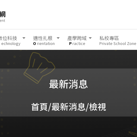
數位科技
適性扎根
產學跨域
私校專區
T
echnology
O
rientation
P
ractice
Private School Zone
最新消息
首頁
/最新消息/檢視