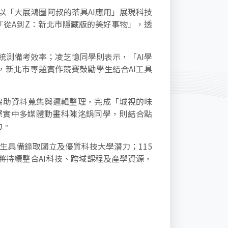
「大展鴻圖阿叔的茶具AI應用」展現科技
從A到Z：新北市隱藏版的美好事物」，透
統測備考效率；凌芝憶同學則表示，「AI學
新北市專題實作競賽鼓勵學生結合AI工具
T協助資料蒐集與邏輯整理，完成「城視的味
際實中多媒體動畫科陳洺鋗同學，則結合點
力。
學生具備錄取國立及優質科技大學潛力；115
將持續整合AI科技、跨域課程及產學資源，