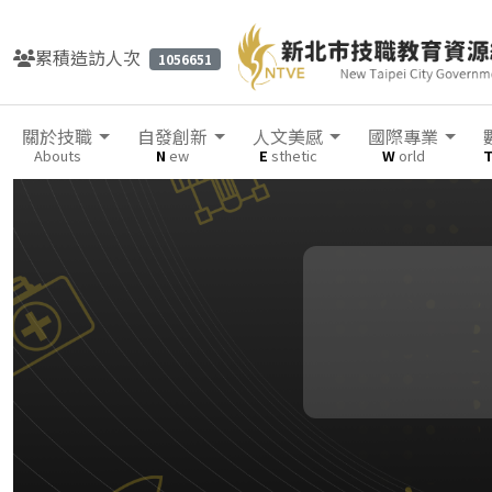
累積造訪人次
1056651
關於技職
自發創新
人文美感
國際專業
Abouts
N
ew
E
sthetic
W
orld