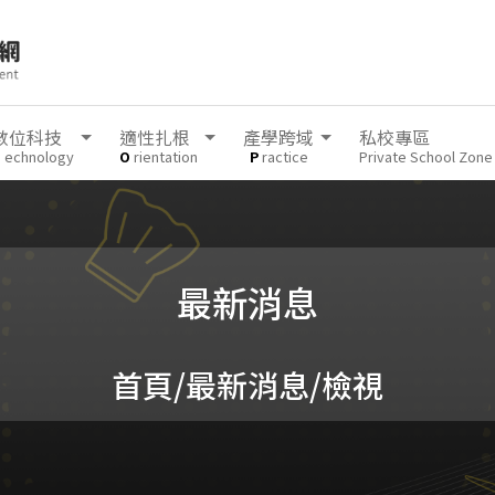
數位科技
適性扎根
產學跨域
私校專區
T
echnology
O
rientation
P
ractice
Private School Zone
最新消息
首頁
/最新消息/檢視