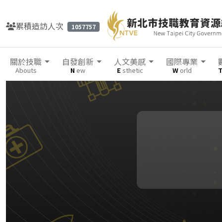
累積造訪人次
1057757
關於技職
自發創新
人文美感
國際專業
Abouts
N
ew
E
sthetic
W
orld