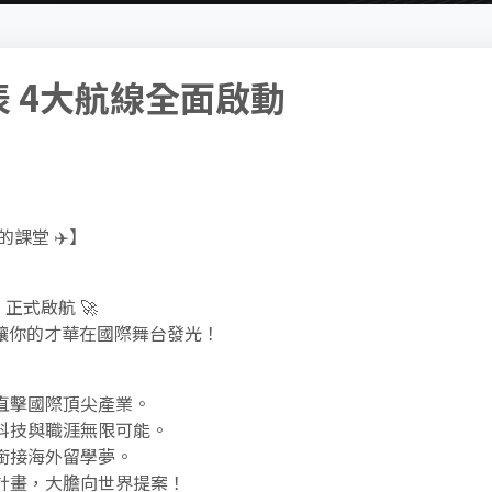
 4大航線全面啟動
課堂 ✈️】
式啟航 🚀
，讓你的才華在國際舞台發光！
英直擊國際頂尖產業。
索科技與職涯無限可能。
制銜接海外留學夢。
夢計畫，大膽向世界提案！