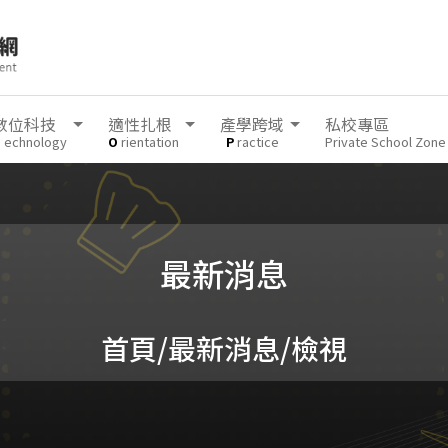
數位科技
適性扎根
產學跨域
私校專區
T
echnology
O
rientation
P
ractice
Private School Zone
最新消息
首頁
/最新消息/檢視