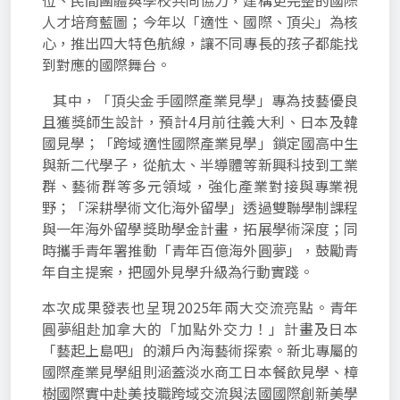
位、民間團體與學校共同協力，建構更完整的國際
人才培育藍圖；今年以「適性、國際、頂尖」為核
心，推出四大特色航線，讓不同專長的孩子都能找
到對應的國際舞台。
其中，「頂尖金手國際產業見學」專為技藝優良
且獲獎師生設計，預計4月前往義大利、日本及韓
國見學；「跨域適性國際產業見學」鎖定國高中生
與新二代學子，從航太、半導體等新興科技到工業
群、藝術群等多元領域，強化產業對接與專業視
野；「深耕學術文化海外留學」透過雙聯學制課程
與一年海外留學獎助學金計畫，拓展學術深度；同
時攜手青年署推動「青年百億海外圓夢」，鼓勵青
年自主提案，把國外見學升級為行動實踐。
本次成果發表也呈現2025年兩大交流亮點。青年
圓夢組赴加拿大的「加點外交力！」計畫及日本
「藝起上島吧」的瀨戶內海藝術探索。新北專屬的
國際產業見學組則涵蓋淡水商工日本餐飲見學、樟
樹國際實中赴美技職跨域交流與法國國際創新美學