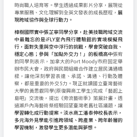
時尚職人培育等。學生透過成果影片分享，展現從
專業服務、文化理解到全英文發表的成長歷程，
展
現跨域協作與全球行動力。
樟樹國際實中張芷寧同學分享，赴美技職跨域交流
中最難忘的是iFLY室內飛行體驗館的實境模擬飛
行，面對失重與空中浮行的挑戰，學會突破自我、
穩定心態；參與「加點外交力！」的板橋高中
張宥
鈞同學則表示，加拿大的Port Moody市府固定舉
辦市民大會，政府與民間組織合作建立居民溝通橋
樑，讓他深刻學習表達、承諾、溝通、行動及體
察，都是重要的外交5力。現正就讀國立臺灣藝術
大學的黃思叡同學(原復興商工學生)完成「藝起上
島吧」交流後，提出《旁流藝術季》策展計畫，透
過瀨戶內海藝術祭經驗回望臺灣老舊社區議題，讓
學習轉化成行動提案。淡水商工潘泰伸校長表示，
多元海外見學能引進跨領域、跨產業、跨年齡層的
學習機制，激發學生更多潛能與夢想。